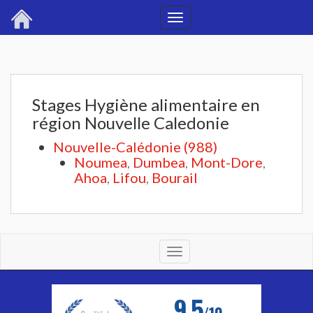
Toggle
navigation
Stages Hygiène alimentaire en
région Nouvelle Caledonie
Nouvelle-Calédonie (988)
Noumea
,
Dumbea
,
Mont-Dore
,
Ahoa
,
Lifou
,
Bourail
Toggle
navigation