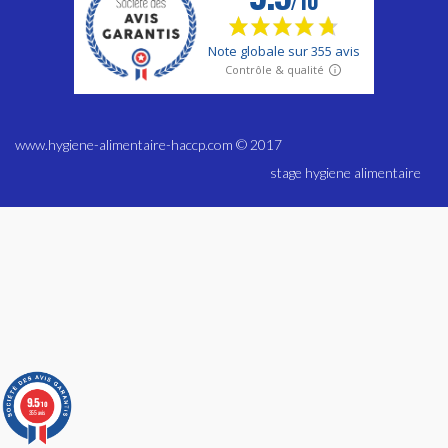
www.hygiene-alimentaire-haccp.com © 2017
stage hygiene alimentaire
9.5
/10
355 avis