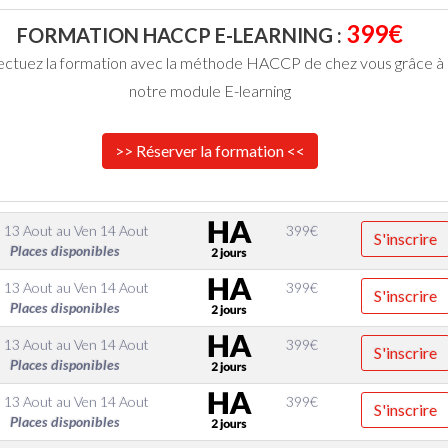
399€
FORMATION HACCP E-LEARNING :
ectuez la formation avec la méthode HACCP de chez vous grâce à
notre module E-learning
>> Réserver la formation <<
 13 Aout
au
Ven 14 Aout
399
€
S'inscrire
Places disponibles
 13 Aout
au
Ven 14 Aout
399
€
S'inscrire
Places disponibles
 13 Aout
au
Ven 14 Aout
399
€
S'inscrire
Places disponibles
 13 Aout
au
Ven 14 Aout
399
€
S'inscrire
Places disponibles