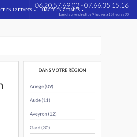
06.20.57.69.02 - 07.66.35.15.16
CP EN 12 ETAPES
HACCP EN 7 ETAPES
Lundi au vendredi de 9 heures à 18 heures 30
DANS VOTRE RÉGION
n
Ariège (09)
Aude (11)
Aveyron (12)
Gard (30)