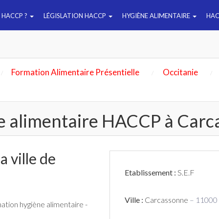
E HACCP ?
LÉGISLATION HACCP
HYGIÈNE ALIMENTAIRE
HAC
Formation Alimentaire Présentielle
Occitanie
e alimentaire HACCP à Car
 ville de
Etablissement :
S.E.F
Ville :
Carcassonne
– 11000
mation hygiène alimentaire -