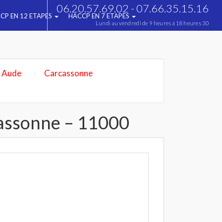
06.20.57.69.02 - 07.66.35.15.16
CP EN 12 ETAPES
HACCP EN 7 ETAPES
Lundi au vendredi de 9 heures à 18 heures 30
Aude
Carcassonne
cassonne – 11000