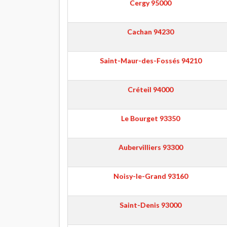
Cergy
95000
Cachan
94230
Saint-Maur-des-Fossés
94210
Créteil
94000
Le Bourget
93350
Aubervilliers
93300
Noisy-le-Grand
93160
Saint-Denis
93000