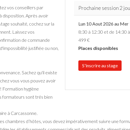
ez vos conseillers par
Prochaine session 2 jou
à disposition. Après avoir
tage souhaité, cochez sur la
Lun 10 Aout 2026 au Mer
ennent. Laissez vos
8:30 à 12:30 et de 14:30 
onfirmation de commande
499 €
'impossibilité justifiée ou non,
Places disponibles
S'inscrire au stage
nvenance. Sachez qu'il existe
 chez vous vous pouvez avoir
 ! Formation hygiène
os formateurs sont trés bien
taire à Carcassonne.
 des chambres d’hôtes, vous devez impérativement suivre une forma
blige les établissements commercialisant des produits alimentaires 