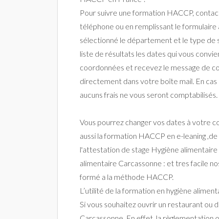
Pour suivre une formation HACCP, contact
téléphone ou en remplissant le formulaire 
sélectionné le département et le type de s
liste de résultats les dates qui vous convi
coordonnées et recevez le message de c
directement dans votre boîte mail. En cas d
aucuns frais ne vous seront comptabilisés.
Vous pourrez changer vos dates à votre co
aussi la formation HACCP en e-leaning ,de
l'attestation de stage Hygiène alimentaire
alimentaire Carcassonne : et tres facile n
formé a la méthode HACCP.
L’utilité de la formation en hygiène alimen
Si vous souhaitez ouvrir un restaurant ou
Carcassonne. En effet, la règlementation o