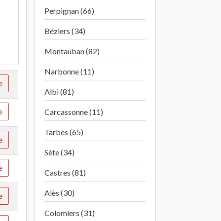
Perpignan (66)
Béziers (34)
Montauban (82)
Narbonne (11)
e
Albi (81)
e
Carcassonne (11)
Tarbes (65)
e
Sète (34)
e
Castres (81)
Alès (30)
e
Colomiers (31)