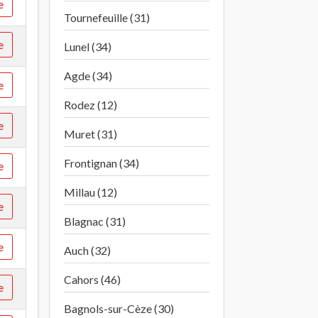
e
Tournefeuille (31)
e
Lunel (34)
Agde (34)
e
Rodez (12)
e
Muret (31)
Frontignan (34)
e
Millau (12)
e
Blagnac (31)
e
Auch (32)
Cahors (46)
e
Bagnols-sur-Cèze (30)