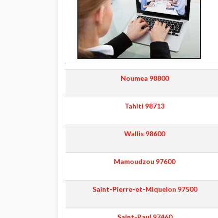
Noumea
98800
Tahiti
98713
Wallis
98600
Mamoudzou
97600
Saint-Pierre-et-Miquelon
97500
Saint-Paul
97460