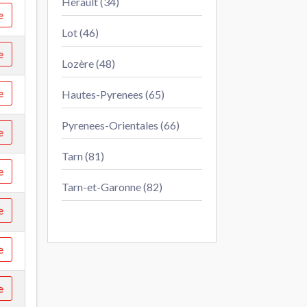
Herault (34)
e
Lot (46)
e
Lozère (48)
e
Hautes-Pyrenees (65)
Pyrenees-Orientales (66)
e
Tarn (81)
e
Tarn-et-Garonne (82)
e
e
e