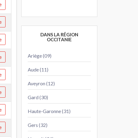
e
e
DANS LA RÉGION
e
OCCITANIE
Ariège (09)
e
Aude (11)
e
Aveyron (12)
e
Gard (30)
e
Haute-Garonne (31)
Gers (32)
e