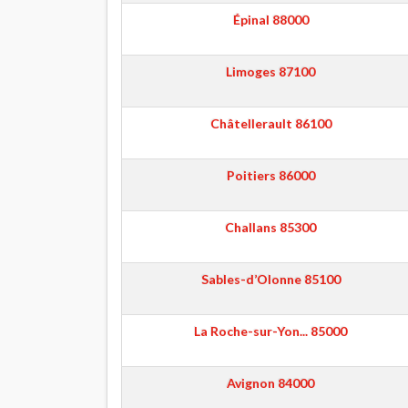
Épinal
88000
Limoges
87100
Châtellerault
86100
Poitiers
86000
Challans
85300
Sables-d’Olonne
85100
La Roche-sur-Yon...
85000
Avignon
84000