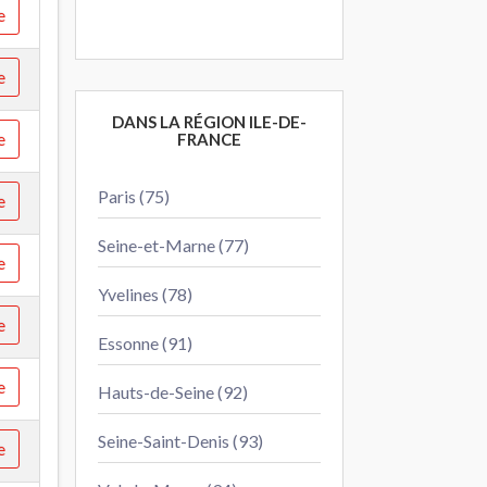
e
e
DANS LA RÉGION ILE-DE-
e
FRANCE
Paris (75)
e
Seine-et-Marne (77)
e
Yvelines (78)
e
Essonne (91)
e
Hauts-de-Seine (92)
Seine-Saint-Denis (93)
e