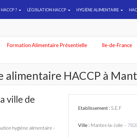
E HACCP ?
LÉGISLATION HACCP
HYGIÈNE ALIMENTAIRE
HAC
Formation Alimentaire Présentielle
Ile-de-France
e alimentaire HACCP à Mante
 ville de
Etablissement :
S.E.F
Ville :
Mantes-la-Jolie
– 782
mation hygiène alimentaire -