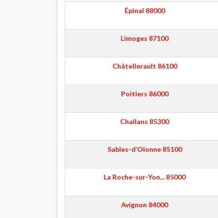
Épinal
88000
Limoges
87100
Châtellerault
86100
Poitiers
86000
Challans
85300
Sables-d’Olonne
85100
La Roche-sur-Yon...
85000
Avignon
84000