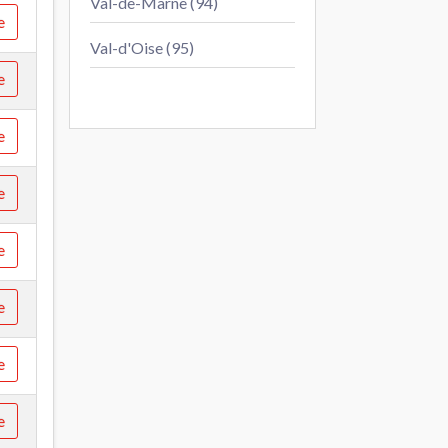
Val-de-Marne (94)
e
Val-d'Oise (95)
e
e
e
e
e
e
e