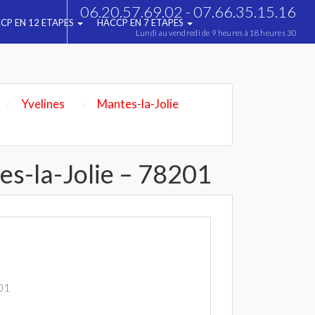
06.20.57.69.02 - 07.66.35.15.16
CP EN 12 ETAPES
HACCP EN 7 ETAPES
Lundi au vendredi de 9 heures à 18 heures 30
Yvelines
Mantes-la-Jolie
s-la-Jolie – 78201
01