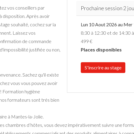
ez vos conseillers par
Prochaine session 2 jou
à disposition. Après avoir
tage souhaité, cochez sur la
Lun 10 Aout 2026 au Mer
ennent. Laissez vos
8:30 à 12:30 et de 14:30 
onfirmation de commande
499 €
'impossibilité justifiée ou non,
Places disponibles
S'inscrire au stage
nvenance. Sachez qu'il existe
 chez vous vous pouvez avoir
 ! Formation hygiène
e nos formateurs sont trés bien
aire à Mantes-la-Jolie.
 des chambres d’hôtes, vous devez impérativement suivre une forma
es établissements commercialisant des produits alimentaires à connaî