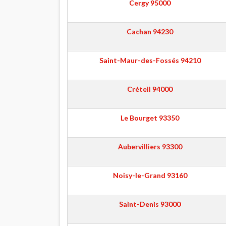
Cergy
95000
Cachan
94230
Saint-Maur-des-Fossés
94210
Créteil
94000
Le Bourget
93350
Aubervilliers
93300
Noisy-le-Grand
93160
Saint-Denis
93000