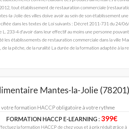
12, tout établissement de restauration commerciale (restauration t
tes-la-Jolie des villes doive avoir au sein de son établissement un
cifiée dans les textes de Loi suivants : Décret 2011-731 du 24/06/
 L. 233-4 d'avoir dans leur effectif au moins une personne pouvant 
ité les établissements de restauration commerciale dans la ville M
on, de la pêche, de la ruralité La durée de la formation adaptée à l
imentaire Mantes-la-Jolie (78201
ce votre formation HACCP obligatoire à votre rythme
399€
FORMATION HACCP E-LEARNING :
ffectuez la formation HACCP de chez vous et à prix réduit grâce à