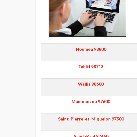
Noumea
98800
Tahiti
98713
Wallis
98600
Mamoudzou
97600
Saint-Pierre-et-Miquelon
97500
Saint-Paul
97460