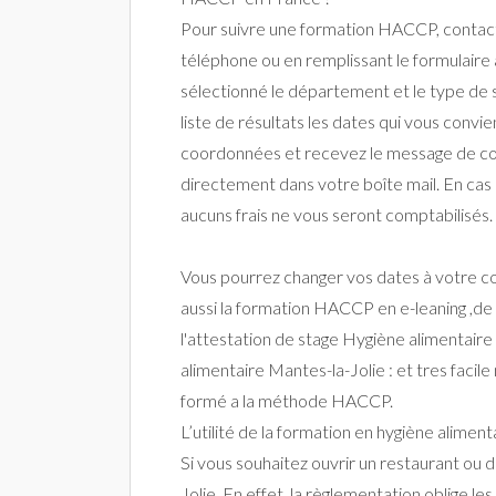
Pour suivre une formation HACCP, contact
téléphone ou en remplissant le formulaire 
sélectionné le département et le type de s
liste de résultats les dates qui vous convi
coordonnées et recevez le message de c
directement dans votre boîte mail. En cas d
aucuns frais ne vous seront comptabilisés.
Vous pourrez changer vos dates à votre co
aussi la formation HACCP en e-leaning ,de
l'attestation de stage Hygiène alimentaire
alimentaire Mantes-la-Jolie : et tres facil
formé a la méthode HACCP.
L’utilité de la formation en hygiène aliment
Si vous souhaitez ouvrir un restaurant ou
Jolie. En effet, la règlementation oblige l