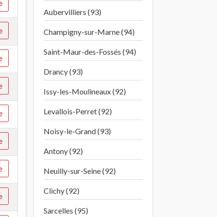
e
Aubervilliers (93)
e
Champigny-sur-Marne (94)
Saint-Maur-des-Fossés (94)
e
Drancy (93)
e
Issy-les-Moulineaux (92)
Levallois-Perret (92)
e
Noisy-le-Grand (93)
e
Antony (92)
e
Neuilly-sur-Seine (92)
Clichy (92)
e
Sarcelles (95)