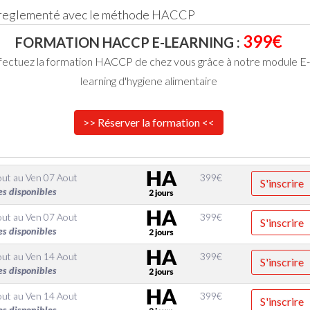
 reglementé avec le méthode HACCP
399€
FORMATION HACCP E-LEARNING :
fectuez la formation HACCP de chez vous grâce à notre module E-
learning d'hygiene alimentaire
>> Réserver la formation <<
out
au
Ven 07 Aout
399
€
S'inscrire
es disponibles
out
au
Ven 07 Aout
399
€
S'inscrire
es disponibles
out
au
Ven 14 Aout
399
€
S'inscrire
es disponibles
out
au
Ven 14 Aout
399
€
S'inscrire
es disponibles