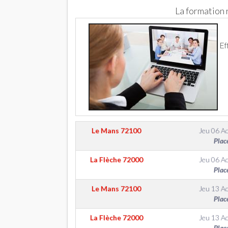
La formation
Ef
Le Mans
72100
Jeu 06 A
Plac
La Flèche
72000
Jeu 06 A
Plac
Le Mans
72100
Jeu 13 A
Plac
La Flèche
72000
Jeu 13 A
Plac