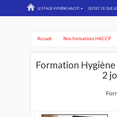
LE STAGE HYGIÈNE HACCP
QU'EST CE QUE L
Accueil
Nos formations HACCP
Formation Hygiène
2 j
For