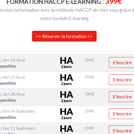
399€
FORMATION HACCP E-LEARNING :
fectuez la formation avec la méthode HACCP de chez vous grâce 
notre module E-learning
>> Réserver la formation <<
u
Ven 14 Aout
399
€
S'inscrire
sponibles
u
Ven 21 Aout
399
€
S'inscrire
sponibles
u
Ven 28 Aout
399
€
S'inscrire
sponibles
u
Ven 04 Septembre
399
€
S'inscrire
sponibles
u
Ven 11 Septembre
399
€
S'inscrire