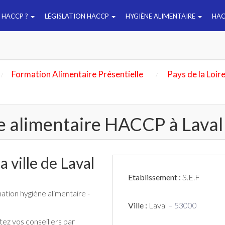
E HACCP ?
LÉGISLATION HACCP
HYGIÈNE ALIMENTAIRE
HAC
Formation Alimentaire Présentielle
Pays de la Loir
e alimentaire HACCP à Laval
 ville de Laval
Etablissement :
S.E.F
mation hygiène alimentaire -
Ville :
Laval
– 53000
ez vos conseillers par