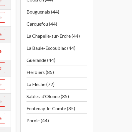
e
Bouguenais (44)
e
Carquefou (44)
e
La Chapelle-sur-Erdre (44)
La Baule-Escoublac (44)
e
Guérande (44)
e
Herbiers (85)
La Flèche (72)
e
Sables-d’Olonne (85)
e
Fontenay-le-Comte (85)
e
Pornic (44)