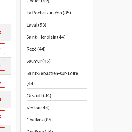
Cholet (49)
La Roche-sur-Yon (85)
Laval (53)
e
Saint-Herblain (44)
e
Rezé (44)
Saumur (49)
e
Saint-Sébastien-sur-Loire
e
(44)
Orvault (44)
e
Vertou (44)
e
Challans (85)
Couëron (44)