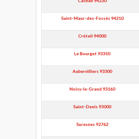
Cachan
94230
Saint-Maur-des-Fossés
94210
Créteil
94000
Le Bourget
93350
Aubervilliers
93300
Noisy-le-Grand
93160
Saint-Denis
93000
Suresnes
92762