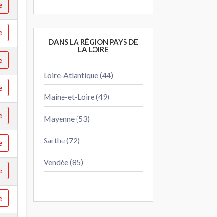
e
e
DANS LA RÉGION PAYS DE
LA LOIRE
e
Loire-Atlantique (44)
e
Maine-et-Loire (49)
e
Mayenne (53)
Sarthe (72)
e
Vendée (85)
e
e