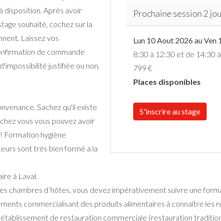
à disposition. Après avoir
Prochaine session 2 jou
tage souhaité, cochez sur la
ennent. Laissez vos
Lun 10 Aout 2026 au Ven 
onfirmation de commande
8:30 à 12:30 et de 14:30 
'impossibilité justifiée ou non,
799 €
Places disponibles
nvenance. Sachez qu'il existe
S'inscrire au stage
 chez vous vous pouvez avoir
 ! Formation hygiène
teurs sont trés bien formé a la
ire à Laval.
 des chambres d’hôtes, vous devez impérativement suivre une format
ssements commercialisant des produits alimentaires à connaître les r
tablissement de restauration commerciale (restauration traditionne