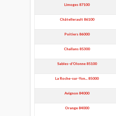
Limoges
87100
Châtellerault
86100
Poitiers
86000
Challans
85300
Sables-d’Olonne
85100
La Roche-sur-Yon...
85000
Avignon
84000
Orange
84000