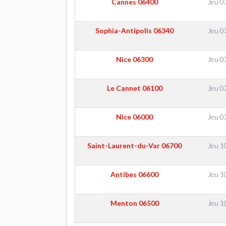
Cannes
06400
Jeu 0
Sophia-Antipolis
06340
Jeu 0
Nice
06300
Jeu 0
Le Cannet
06100
Jeu 0
Nice
06000
Jeu 0
Saint-Laurent-du-Var
06700
Jeu 1
Antibes
06600
Jeu 1
Menton
06500
Jeu 1