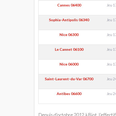
Cannes
06400
Jeu 1
Sophia-Antipolis
06340
Jeu 1
Nice
06300
Jeu 1
Le Cannet
06100
Jeu 1
Nice
06000
Jeu 1
Saint-Laurent-du-Var
06700
Jeu 2
Antibes
06600
Jeu 2
Depuis d’octobre 2012 à Biot, l’effect