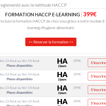
 reglementé avec le méthode HACCP
399€
FORMATION HACCP E-LEARNING :
fectuez la formation HACCP de chez vous grâce à notre module E-
learning d'hygiene alimentaire
>> Réserver la formation <<
Jeu 13 Aout
au
Ven 14 Aout
399
€
S'inscrire
Places disponibles
Jeu 13 Aout
au
Ven 14 Aout
399
€
S'inscrire
Places disponibles
Jeu 13 Aout
au
Ven 14 Aout
399
€
S'inscrire
Places disponibles
Jeu 13 Aout
au
Ven 14 Aout
399
€
S'inscrire
Places disponibles