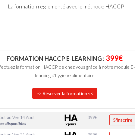
La formation reglementé avec le méthode HACCP
399€
FORMATION HACCP E-LEARNING :
fectuez la formation HACCP de chez vous grâce à notre module E-
learning d'hygiene alimentaire
>> Réserver la formation <<
Aout
au
Ven 14 Aout
399
€
S'inscrire
ces disponibles
Aout
au
Ven 21 Aout
399
€