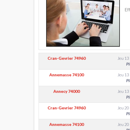
Ef
Cran-Gevrier
74960
Jeu 13
Pl
Annemasse
74100
Jeu 13
Pl
Annecy
74000
Jeu 13
Pl
Cran-Gevrier
74960
Jeu 20
Pl
Annemasse
74100
Jeu 20