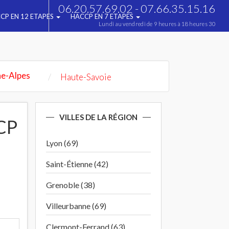
06.20.57.69.02 - 07.66.35.15.16
CP EN 12 ETAPES
HACCP EN 7 ETAPES
Lundi au vendredi de 9 heures à 18 heures 30
e-Alpes
Haute-Savoie
VILLES DE LA RÉGION
CP
Lyon (69)
Saint-Étienne (42)
Grenoble (38)
Villeurbanne (69)
Clermont-Ferrand (63)