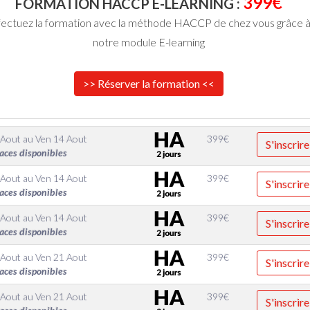
399€
FORMATION HACCP E-LEARNING :
fectuez la formation avec la méthode HACCP de chez vous grâce 
notre module E-learning
>> Réserver la formation <<
 Aout
au
Ven 14 Aout
399
€
S'inscrire
aces disponibles
 Aout
au
Ven 14 Aout
399
€
S'inscrire
aces disponibles
 Aout
au
Ven 14 Aout
399
€
S'inscrire
aces disponibles
 Aout
au
Ven 21 Aout
399
€
S'inscrire
aces disponibles
 Aout
au
Ven 21 Aout
399
€
S'inscrire