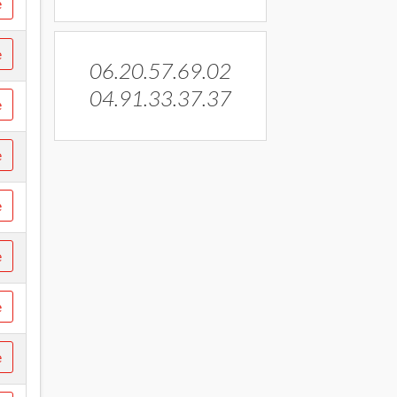
e
e
06.20.57.69.02
04.91.33.37.37
e
e
e
e
e
e