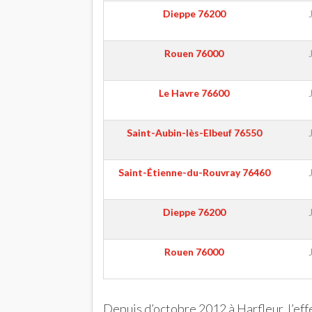
Dieppe
76200
Rouen
76000
Le Havre
76600
Saint-Aubin-lès-Elbeuf
76550
Saint-Étienne-du-Rouvray
76460
Dieppe
76200
Rouen
76000
Depuis d’octobre 2012 à Harfleur, l’ef