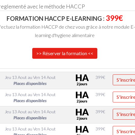
 reglementé avec le méthode HACCP
399€
FORMATION HACCP E-LEARNING :
fectuez la formation HACCP de chez vous grâce à notre module E-
learning d'hygiene alimentaire
>> Réserver la formation <<
Jeu 13 Aout
au
Ven 14 Aout
399
€
S'inscrir
Places disponibles
Jeu 13 Aout
au
Ven 14 Aout
399
€
S'inscrir
Places disponibles
Jeu 13 Aout
au
Ven 14 Aout
399
€
S'inscrir
Places disponibles
Jeu 13 Aout
au
Ven 14 Aout
399
€
S'inscrir
Places disponibles