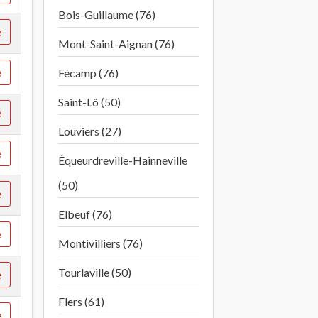
Bois-Guillaume (76)
e
Mont-Saint-Aignan (76)
e
Fécamp (76)
Saint-Lô (50)
e
Louviers (27)
e
Équeurdreville-Hainneville
(50)
e
Elbeuf (76)
e
Montivilliers (76)
Tourlaville (50)
e
Flers (61)
e