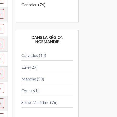
Canteleu (76)
e
e
DANS LA RÉGION
NORMANDIE
e
Calvados (14)
e
Eure (27)
e
Manche (50)
e
Orne (61)
Seine-Maritime (76)
e