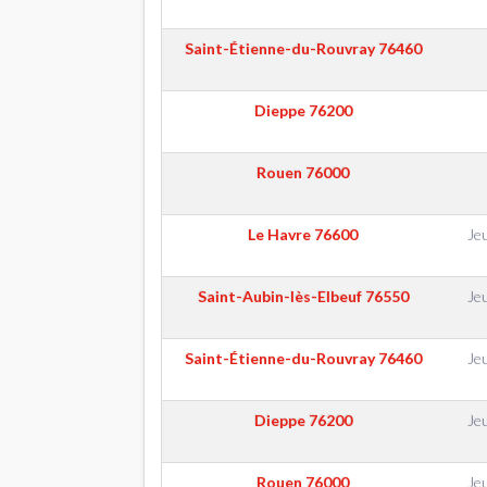
Saint-Étienne-du-Rouvray
76460
Dieppe
76200
Rouen
76000
Le Havre
76600
Je
Saint-Aubin-lès-Elbeuf
76550
Je
Saint-Étienne-du-Rouvray
76460
Je
Dieppe
76200
Je
Rouen
76000
Je