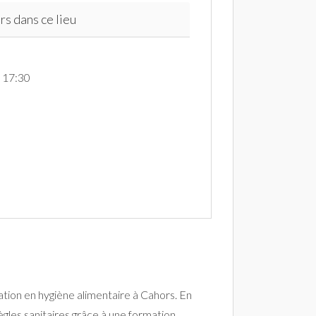
rs dans ce lieu
à 17:30
tion en hygiène alimentaire à Cahors. En
ègles sanitaires grâce à une formation