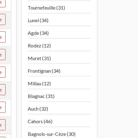
e
Tournefeuille (31)
e
Lunel (34)
Agde (34)
e
Rodez (12)
e
Muret (31)
Frontignan (34)
e
Millau (12)
e
Blagnac (31)
e
Auch (32)
Cahors (46)
e
Bagnols-sur-Cèze (30)