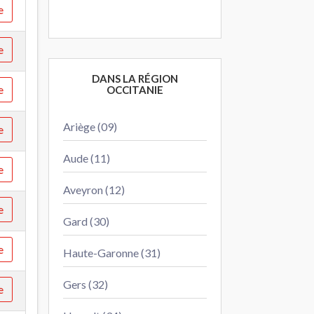
e
e
DANS LA RÉGION
e
OCCITANIE
Ariège (09)
e
Aude (11)
e
Aveyron (12)
e
Gard (30)
e
Haute-Garonne (31)
Gers (32)
e