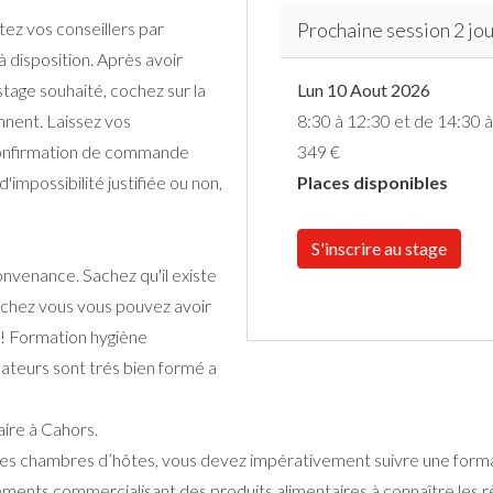
ez vos conseillers par
Prochaine session 2 jou
à disposition. Après avoir
tage souhaité, cochez sur la
Lun 10 Aout 2026
ennent. Laissez vos
8:30 à 12:30 et de 14:30 
onfirmation de commande
349 €
'impossibilité justifiée ou non,
Places disponibles
S'inscrire au stage
nvenance. Sachez qu'il existe
 chez vous vous pouvez avoir
 ! Formation hygiène
mateurs sont trés bien formé a
aire à Cahors.
 des chambres d’hôtes, vous devez impérativement suivre une forma
ssements commercialisant des produits alimentaires à connaître les r