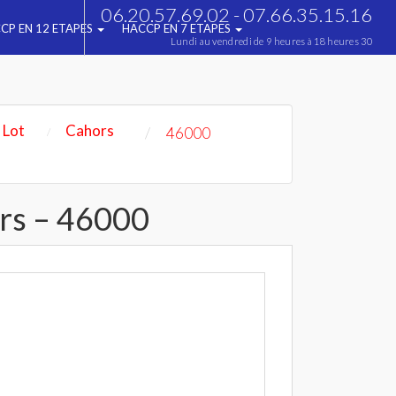
06.20.57.69.02 - 07.66.35.15.16
CP EN 12 ETAPES
HACCP EN 7 ETAPES
Lundi au vendredi de 9 heures à 18 heures 30
Lot
Cahors
46000
rs – 46000