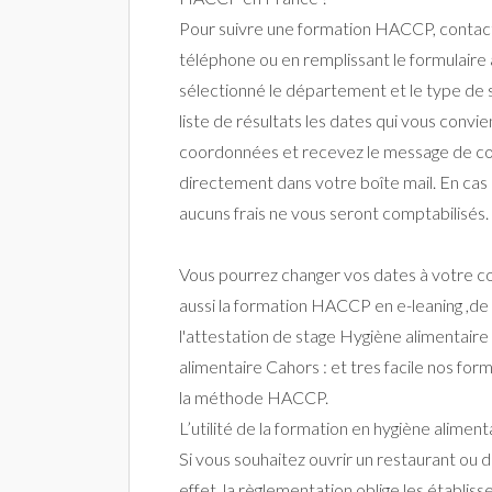
Pour suivre une formation HACCP, contact
téléphone ou en remplissant le formulaire 
sélectionné le département et le type de s
liste de résultats les dates qui vous convi
coordonnées et recevez le message de c
directement dans votre boîte mail. En cas d
aucuns frais ne vous seront comptabilisés.
Vous pourrez changer vos dates à votre co
aussi la formation HACCP en e-leaning ,de
l'attestation de stage Hygiène alimentaire
alimentaire Cahors : et tres facile nos for
la méthode HACCP.
L’utilité de la formation en hygiène aliment
Si vous souhaitez ouvrir un restaurant ou
effet, la règlementation oblige les établi