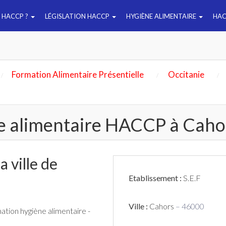
E HACCP ?
LÉGISLATION HACCP
HYGIÈNE ALIMENTAIRE
HAC
Formation Alimentaire Présentielle
Occitanie
e alimentaire HACCP à Caho
 ville de
Etablissement :
S.E.F
Ville :
Cahors
– 46000
mation hygiène alimentaire -