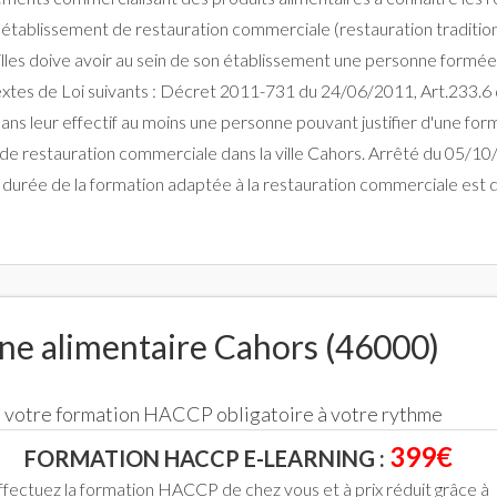
tablissement de restauration commerciale (restauration traditionne
lles doive avoir au sein de son établissement une personne formée à
extes de Loi suivants : Décret 2011-731 du 24/06/2011, Art.233.6 d
dans leur effectif au moins une personne pouvant justifier d'une fo
 de restauration commerciale dans la ville Cahors. Arrêté du 05/10/
é La durée de la formation adaptée à la restauration commerciale est
ne alimentaire Cahors (46000)
ce votre formation HACCP obligatoire à votre rythme
399€
FORMATION HACCP E-LEARNING :
ffectuez la formation HACCP de chez vous et à prix réduit grâce à