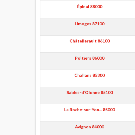
Épinal
88000
Limoges
87100
Châtellerault
86100
Poitiers
86000
Challans
85300
Sables-d’Olonne
85100
La Roche-sur-Yon...
85000
Avignon
84000