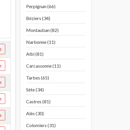
Perpignan (66)
Béziers (34)
Montauban (82)
Narbonne (11)
e
Albi (81)
e
Carcassonne (11)
Tarbes (65)
e
Sète (34)
e
Castres (81)
Alès (30)
e
Colomiers (31)