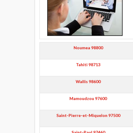
Noumea
98800
Tahiti
98713
Wallis
98600
Mamoudzou
97600
Saint-Pierre-et-Miquelon
97500
Saint-Paul
97460