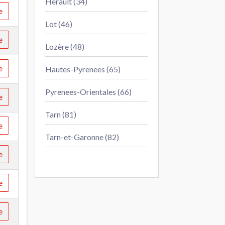
Herault (34)
e
Lot (46)
e
Lozère (48)
e
Hautes-Pyrenees (65)
Pyrenees-Orientales (66)
e
Tarn (81)
e
Tarn-et-Garonne (82)
e
e
e