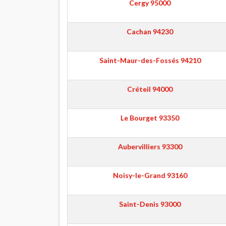
Cergy
95000
Cachan
94230
Saint-Maur-des-Fossés
94210
Créteil
94000
Le Bourget
93350
Aubervilliers
93300
Noisy-le-Grand
93160
Saint-Denis
93000