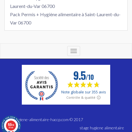
Laurent-du-Var 06700
Pack Permis + Hygiène alimentaire à Saint-Laurent-du-
Var 06700
Toggle
navigation
www.hygiene-alimentaire-haccp.com © 2017
9.5
/10
stage hygiene alimentaire
355 avis