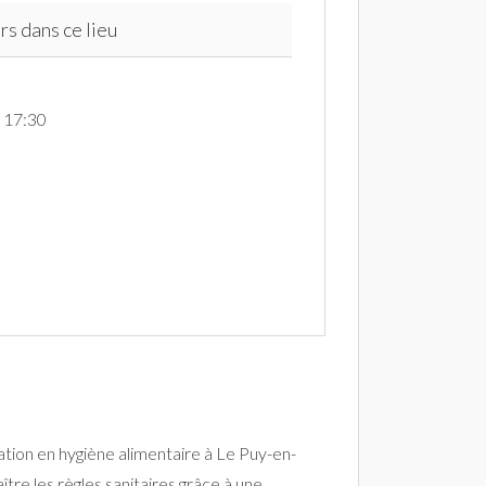
rs dans ce lieu
à 17:30
tion en hygiène alimentaire à Le Puy-en-
tre les règles sanitaires grâce à une