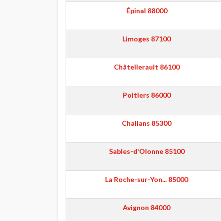
Épinal
88000
Limoges
87100
Châtellerault
86100
Poitiers
86000
Challans
85300
Sables-d’Olonne
85100
La Roche-sur-Yon...
85000
Avignon
84000