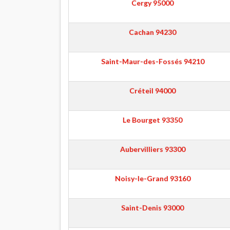
Cergy
95000
Cachan
94230
Saint-Maur-des-Fossés
94210
Créteil
94000
Le Bourget
93350
Aubervilliers
93300
Noisy-le-Grand
93160
Saint-Denis
93000