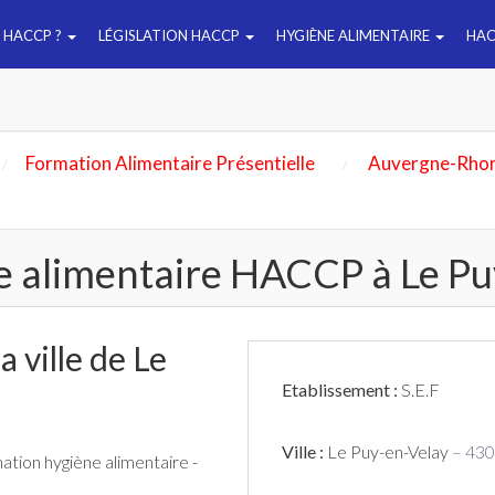
E HACCP ?
LÉGISLATION HACCP
HYGIÈNE ALIMENTAIRE
HAC
Formation Alimentaire Présentielle
Auvergne-Rhon
e alimentaire HACCP à Le P
 ville de Le
Etablissement :
S.E.F
Ville :
Le Puy-en-Velay
– 43
mation hygiène alimentaire -