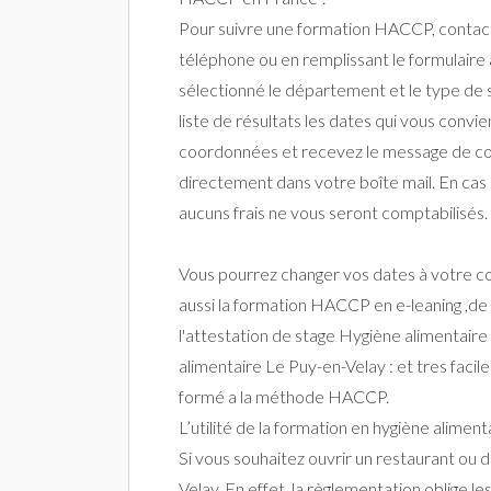
Pour suivre une formation HACCP, contact
téléphone ou en remplissant le formulaire 
sélectionné le département et le type de s
liste de résultats les dates qui vous convi
coordonnées et recevez le message de c
directement dans votre boîte mail. En cas d
aucuns frais ne vous seront comptabilisés.
Vous pourrez changer vos dates à votre co
aussi la formation HACCP en e-leaning ,de
l'attestation de stage Hygiène alimentaire
alimentaire Le Puy-en-Velay : et tres facil
formé a la méthode HACCP.
L’utilité de la formation en hygiène alimen
Si vous souhaitez ouvrir un restaurant ou
Velay. En effet, la règlementation oblige l