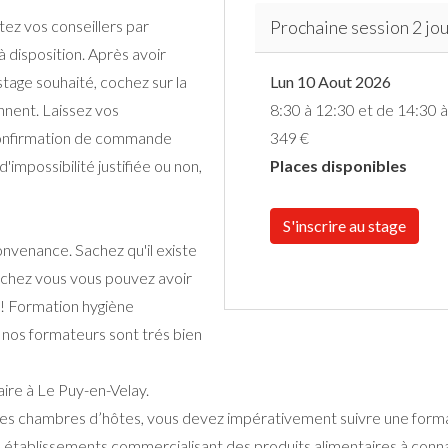
ez vos conseillers par
Prochaine session 2 jou
à disposition. Après avoir
tage souhaité, cochez sur la
Lun 10 Aout 2026
ennent. Laissez vos
8:30 à 12:30 et de 14:30 
onfirmation de commande
349 €
'impossibilité justifiée ou non,
Places disponibles
S'inscrire au stage
nvenance. Sachez qu'il existe
 chez vous vous pouvez avoir
 ! Formation hygiène
e nos formateurs sont trés bien
taire à Le Puy-en-Velay.
 des chambres d’hôtes, vous devez impérativement suivre une forma
es établissements commercialisant des produits alimentaires à connaî