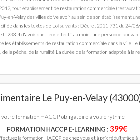
12, tout établissement de restauration commerciale (restauration t
Puy-en-Velay des villes doive avoir au sein de son établissement un
cifiée dans les textes de Loi suivants : Décret 2011-731 du 24/06/
 L. 233-4 d'avoir dans leur effectif au moins une personne pouvant 
ité les établissements de restauration commerciale dans la ville L
on, de la pêche, de la ruralité La durée de la formation adaptée à l
imentaire Le Puy-en-Velay (43000
ce votre formation HACCP obligatoire à votre rythme
399€
FORMATION HACCP E-LEARNING :
ffectuez la formation HACCP de chez vous et à prix réduit grâce à