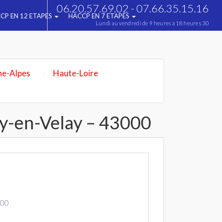
06.20.57.69.02 - 07.66.35.15.16
CP EN 12 ETAPES
HACCP EN 7 ETAPES
Lundi au vendredi de 9 heures à 18 heures 30
e-Alpes
Haute-Loire
uy-en-Velay – 43000
000