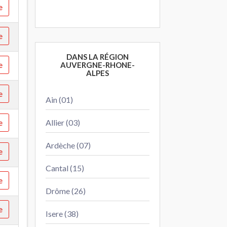
e
e
DANS LA RÉGION
e
AUVERGNE-RHONE-
ALPES
e
Ain (01)
e
Allier (03)
Ardèche (07)
e
Cantal (15)
e
Drôme (26)
e
Isere (38)