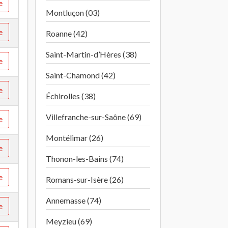
e
Montluçon (03)
e
Roanne (42)
Saint-Martin-d’Hères (38)
e
Saint-Chamond (42)
e
Échirolles (38)
Villefranche-sur-Saône (69)
e
Montélimar (26)
e
Thonon-les-Bains (74)
e
Romans-sur-Isère (26)
Annemasse (74)
e
Meyzieu (69)