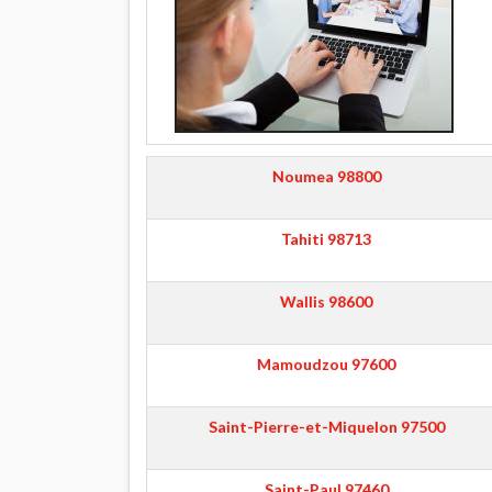
Noumea
98800
Tahiti
98713
Wallis
98600
Mamoudzou
97600
Saint-Pierre-et-Miquelon
97500
Saint-Paul
97460